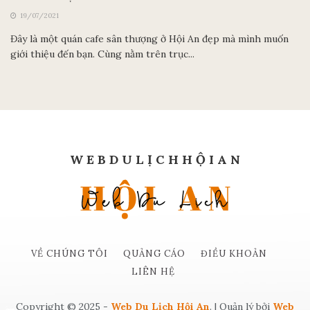
19/07/2021
Đây là một quán cafe sân thượng ở Hội An đẹp mà mình muốn
giới thiệu đến bạn. Cùng nằm trên trục...
W E B D U L Ị C H H Ộ I A N
VỀ CHÚNG TÔI
QUẢNG CÁO
ĐIỀU KHOẢN
LIÊN HỆ
Copyright © 2025 -
Web Du Lịch Hội An
. | Quản lý bởi
Web