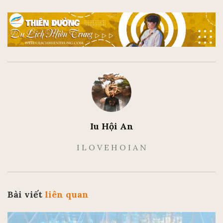
Iu Hội An
I L O V E H O I A N
Bài viết
liên quan