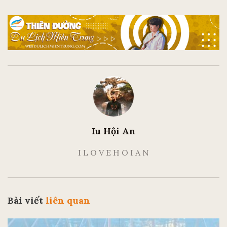
Iu Hội An
I L O V E H O I A N
Bài viết
liên quan