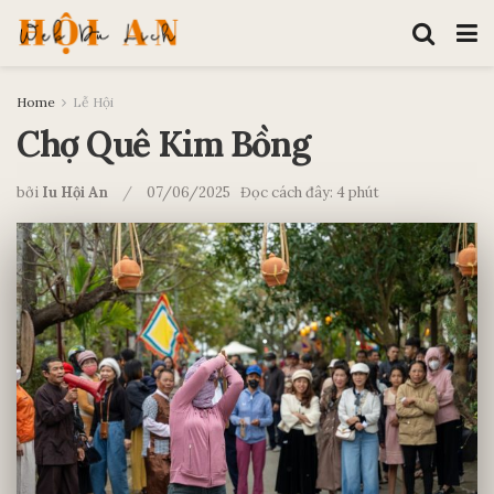
Home
Lễ Hội
Chợ Quê Kim Bồng
bởi
Iu Hội An
07/06/2025
Đọc cách đây: 4 phút