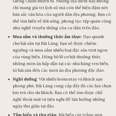
Giếng Chăm huyền bí. Những địa điểm này không
chỉ mang giá trị lịch sử mà còn thể hiện đậm nét
bản sắc văn hóa của người dân địa phương. Bạn có
thể tìm hiểu về đời sống, phong tục tập quán cũng
như nghề truyền thống của cư dân trên đảo.
Mua sắm và thưởng thức ẩm thực
: Dạo quanh
chợ hải sản tại Bãi Làng, bạn sẽ được chiêm
ngưỡng và mua sắm nhiều loại đặc sản tươi ngon
của vùng biển. Đừng bỏ lỡ cơ hội thưởng thức
những món ăn hấp dẫn tại các nhà hàng ven biển,
từ hải sản đến các món ăn địa phương độc đáo.
Nghỉ dưỡng
: Với nhiều homestay và khách sạn
phong phú, Bãi Làng cung cấp đầy đủ các lựa chọn
lưu trú cho du khách. Bạn có thể tìm được chỗ
nghỉ thoải mái và tiện nghi để tận hưởng những
ngày thư giãn tại đảo.
Tắm biển và thư giãn
: Bãi biển cát trắng mịn