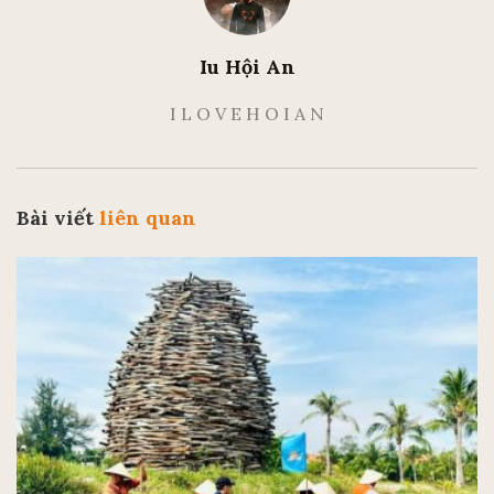
Iu Hội An
I L O V E H O I A N
Bài viết
liên quan