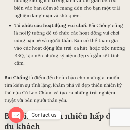
hưởng không khí trong lành và thư giãn bên bờ
biển vào ban đêm sẽ mang đến cho bạn một trải
nghiệm lãng mạn và khó quên.
Tổ chức các hoạt động vui chơi
: Bãi Chồng cũng
là nơi lý tưởng để tổ chức các hoạt động vui chơi
cùng bạn bè và người thân. Bạn có thể tham gia
vào các hoạt động lửa trại, ca hát, hoặc tiệc nướng
BBQ, tạo nên những kỷ niệm đẹp và gắn kết tình
cảm.
Bãi Chồng
là điểm đến hoàn hảo cho những ai muốn
tìm kiếm sự tĩnh lặng, khám phá vẻ đẹp thiên nhiên kỳ
thú của Cù Lao Chàm, và tạo ra những trải nghiệm
tuyệt vời bên người thân yêu.
Bãi Bìm – thiên nhiên hấp dẫn
Contact us
du khách
Open