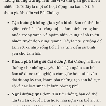
hưởng những trải nghiệm thú vị và thư giãn giữa thiên
nhiên. Dưới đây là một số hoạt động mà bạn có thể
tham gia khi đến với Bãi Chồng:
Tận hưởng không gian yên bình
: Bạn có thể thư
giãn trên bãi cát trắng mịn, đắm mình trong làn
nước trong xanh, và ngắm nhìn khung cảnh thiên
nhiên tuyệt đẹp xung quanh. Đây là nơi lý tưởng để
tạm rời xa nhịp sống hối hả và tìm kiếm sự bình
yên cho tâm hồn.
Khám phá thế giới đại dương
: Bãi Chồng là thiên
đường cho những ai yêu thích lặn ngắm san hô.
Bạn sẽ được trải nghiệm cảm giác hòa mình vào
đại dương kỳ thú, khám phá những rạn san hô rực
rỡ và các loài sinh vật biển phong phú.
Nghỉ dưỡng qua đêm
: Tại Bãi Chồng, bạn có thể
lưu trú tại các lều trại hoặc nhà nghỉ ven biển. Tận