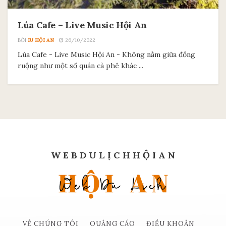
Lúa Cafe – Live Music Hội An
BỞI
IU HỘI AN
26/10/2022
Lúa Cafe - Live Music Hội An - Không nằm giữa đồng
ruộng như một số quán cà phê khác ...
W E B D U L Ị C H H Ộ I A N
VỀ CHÚNG TÔI
QUẢNG CÁO
ĐIỀU KHOẢN