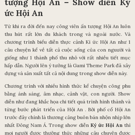
tượng Hội An – Show diễn Ký
ức Hội An
Từ khi ra đời đến nay công viên ấn tượng Hội An luôn
thu hút rất lớn du khách trong và ngoài nước. Và
chương trình biểu diễn thực cảnh Kí ức Hội An như 1
câu chuyện kể về tất cả cuộc sống của con nguười và
giống như 1 thành phố thu nhỏ với rất nhiều tiết mục
hấp dẫn. Người lên ý tưởng là Gami Theme Park đã xây
dựng và sản xuất tất cả nội dung trong show diễn này.
Chương trình với nhiều hình thức kể chuyện công phu
bằng ánh sáng, âm nhạc, cảnh vật, con người. Show
diễn như đang khắc họa chi tiết quá trình hình thành và
từng bước phát triển của Hội An . Bởi phố cổ Hội An
trước đây chính là thương cảng buôn bán nhộn nhịp lớn
nhất Đông Nam Á. Trong show diễn
Ký ức Hội An
thì
mọi người được thưởng thức những câu chuyện được