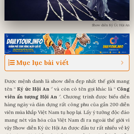
Show diễn Ký Ức Hội An
Mục lục bài viết
Được mệnh danh là show diễn đẹp nhất thế giới mang
tên “
Ký ức Hội An
‘’ và còn có tên gọi khác là “
Công
viên ấn tượng Hội An
‘’. Chương trình được biểu diễn
hàng ngày và dàn dựng rất công phu của gần 200 diễn
viên múa khắp Việt Nam tụ họp lại. Lấy ý tưởng độc đáo
mang nét văn hóa của Việt Nam đi ra ngoài thế giới vì
vậy Show diễn Ký ức Hội An được đầu tư rất nhiều về kỹ