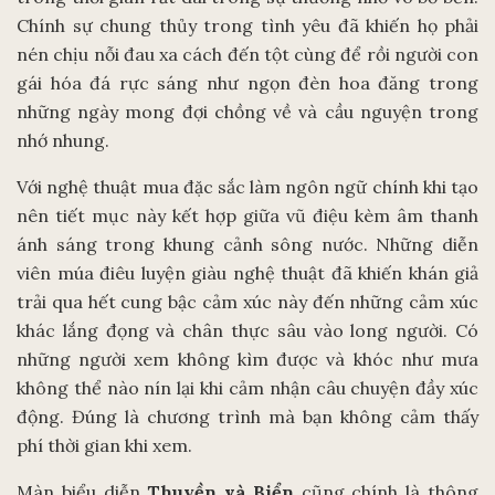
Chính sự chung thủy trong tình yêu đã khiến họ phải
nén chịu nỗi đau xa cách đến tột cùng để rồi người con
gái hóa đá rực sáng như ngọn đèn hoa đăng trong
những ngày mong đợi chồng về và cầu nguyện trong
nhớ nhung.
Với nghệ thuật mua đặc sắc làm ngôn ngữ chính khi tạo
nên tiết mục này kết hợp giữa vũ điệu kèm âm thanh
ánh sáng trong khung cảnh sông nước. Những diễn
viên múa điêu luyện giàu nghệ thuật đã khiến khán giả
trải qua hết cung bậc cảm xúc này đến những cảm xúc
khác lắng đọng và chân thực sâu vào long người. Có
những người xem không kìm được và khóc như mưa
không thể nào nín lại khi cảm nhận câu chuyện đầy xúc
động. Đúng là chương trình mà bạn không cảm thấy
phí thời gian khi xem.
Màn biểu diễn
Thuyền và Biển
cũng chính là thông