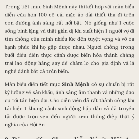
Trong tiết mục Sinh Mệnh này thì kết hợp với màn biểu
diễn của hơn 100 cô cái mặc áo dài thiết tha đi trên
con đường ánh sáng rất nổi bật. Nó giống như 1 cuộc
sống bình lặng và thật giản dị khi xuất hiện 1 người vợ đi
tìm chồng của mình nhiều lúc đến tuyệt vọng và vỡ òa
hạnh phúc khi họ gặp được nhau. Người chồng trong
buổi diểu diễn thực cảnh được biến hóa thành chàng
trai lao động hăng say để chăm lo cho gia định và là
nghề đánh bắt cá trên biển.
Màn biểu diễn tiết mục
Sinh Mệnh
có sự chuẩn bị rất
kỹ lưỡng về sân khấu, ánh sáng âm thanh và những đạo
cụ tối tân hiện đại. Các diễn viên đã rất thành công khi
tái hiện 1 khung cảnh sinh động hấp dẫn và đã truyền
tải được trọn vẹn đến người xem thông điệp thật ý
nghĩa của Hội An.