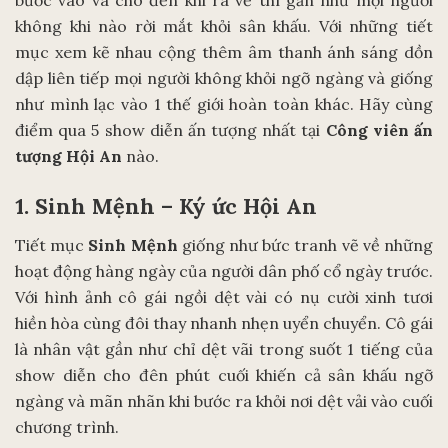
bước vào và cho đến khi ra về thì gần như mọi người
không khi nào rời mắt khỏi sân khấu. Với những tiết
mục xem kẽ nhau cộng thêm âm thanh ánh sáng dồn
dập liên tiếp mọi người không khỏi ngỡ ngàng và giống
như mình lạc vào 1 thế giới hoàn toàn khác. Hãy cùng
điểm qua 5 show diễn ấn tượng nhất tại
Công viên ấn
tượng Hội An
nào.
1. Sinh Mệnh – Ký ức Hội An
Tiết mục
Sinh Mệnh
giống như bức tranh vẽ về những
hoạt động hàng ngày của người dân phố cổ ngày trước.
Với hình ảnh cô gái ngồi dệt vài có nụ cười xinh tươi
hiền hòa cùng đôi thay nhanh nhẹn uyển chuyển. Cô gái
là nhân vật gần như chỉ dệt vãi trong suốt 1 tiếng của
show diễn cho đên phút cuối khiến cả sân khấu ngỡ
ngàng và mãn nhãn khi bước ra khỏi nơi dệt vải vào cuối
chương trình.