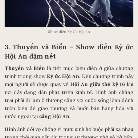
Show diễn Ký Ức Hội An
3. Thuyền và Biển – Show diễn Ký ức
Hội An đậm nét
Thuyền và Biển
là tiết mục biểu diễn ở giữa chương
trình trong show
Ký ức Hội An
. Đến chương trình này
mọi người sẽ được quay về
Hội An giữa thế kỷ 16
khi
nơi đây đang dần phát triển kinh tế. Hình ảnh chàng
trai phải đi làm ở thương cảng với cuộc sống lênh đênh
trên biển để giao thương và buốn bán hàng hóa với
nước ngoài tại
cảng Hội An.
Hình ảnh đôi vợ chồng vì mưu sinh họ buộc phải xa nhau
trong thời gian rất dài trong sự thương nhớ vô bờ bến.