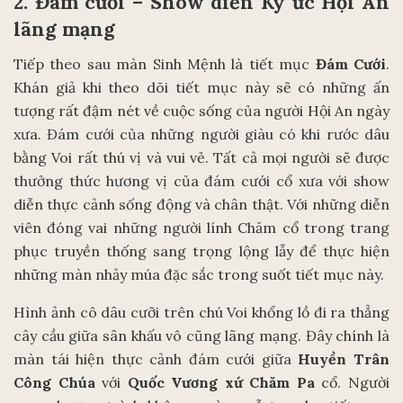
2. Đám cưới – Show diễn Ký ức Hội An
lãng mạng
Tiếp theo sau màn Sinh Mệnh là tiết mục
Đám Cưới
.
Khán giả khi theo dõi tiết mục này sẽ có những ấn
tượng rất đậm nét về cuộc sống của người Hội An ngày
xưa. Đám cưới của những người giàu có khi rước dâu
bằng Voi rất thú vị và vui vẻ. Tất cả mọi người sẽ được
thưởng thức hương vị của đám cưới cổ xưa với show
diễn thực cảnh sống động và chân thật. Với những diễn
viên đóng vai những người lính Chăm cổ trong trang
phục truyền thống sang trọng lộng lẫy để thực hiện
những màn nhảy múa đặc sắc trong suốt tiết mục này.
Hình ảnh cô dâu cưỡi trên chú Voi khổng lồ đi ra thẳng
cây cầu giữa sân khấu vô cũng lãng mạng. Đây chính là
màn tái hiện thực cảnh đám cưới giữa
Huyền Trân
Công Chúa
với
Quốc Vương xứ Chăm Pa
cổ. Người