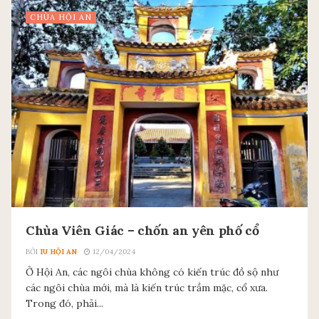
CHÙA HỘI AN
Chùa Viên Giác – chốn an yên phố cổ
BỞI
IU HỘI AN
12/04/2024
Ở Hội An, các ngôi chùa không có kiến trúc đồ sộ như
các ngôi chùa mới, mà là kiến trúc trầm mặc, cổ xưa.
Trong đó, phải...