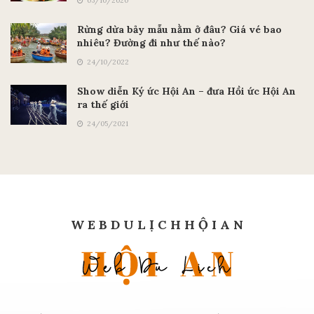
05/10/2020
Rừng dừa bảy mẫu nằm ở đâu? Giá vé bao
nhiêu? Đường đi như thế nào?
24/10/2022
Show diễn Ký ức Hội An – đưa Hồi ức Hội An
ra thế giới
24/05/2021
W E B D U L Ị C H H Ộ I A N