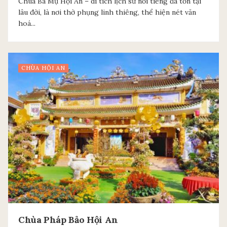
Chùa Bà Mụ Hội An – di tích lịch sử nổi tiếng đã tồn tại
lâu đời, là nơi thờ phụng linh thiêng, thể hiện nét văn
hoá...
CHÙA HỘI AN
Chùa Pháp Bảo Hội An