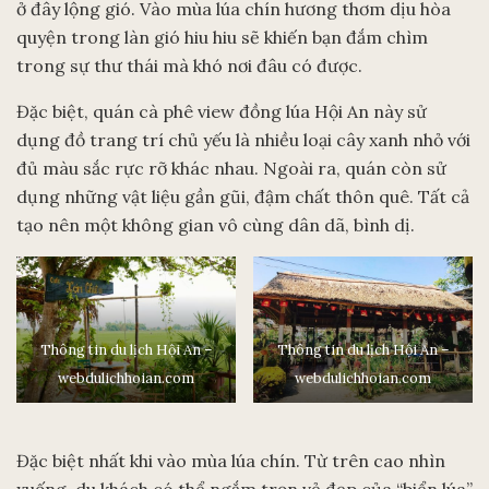
ở đây lộng gió. Vào mùa lúa chín hương thơm dịu hòa
quyện trong làn gió hiu hiu sẽ khiến bạn đắm chìm
trong sự thư thái mà khó nơi đâu có được.
Đặc biệt, quán cà phê view đồng lúa Hội An này sử
dụng đồ trang trí chủ yếu là nhiều loại cây xanh nhỏ với
đủ màu sắc rực rỡ khác nhau. Ngoài ra, quán còn sử
dụng những vật liệu gần gũi, đậm chất thôn quê. Tất cả
tạo nên một không gian vô cùng dân dã, bình dị.
Thông tin du lịch Hội An –
Thông tin du lịch Hội An –
webdulichhoian.com
webdulichhoian.com
Đặc biệt nhất khi vào mùa lúa chín. Từ trên cao nhìn
xuống, du khách có thể ngắm trọn vẻ đẹp của “biển lúa”