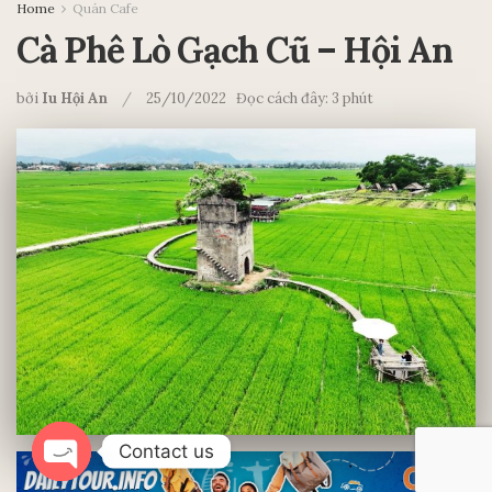
Home
Quán Cafe
Cà Phê Lò Gạch Cũ – Hội An
bởi
Iu Hội An
25/10/2022
Đọc cách đây: 3 phút
Contact us