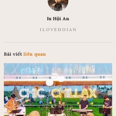
Iu Hội An
I L O V E H O I A N
Bài viết
liên quan