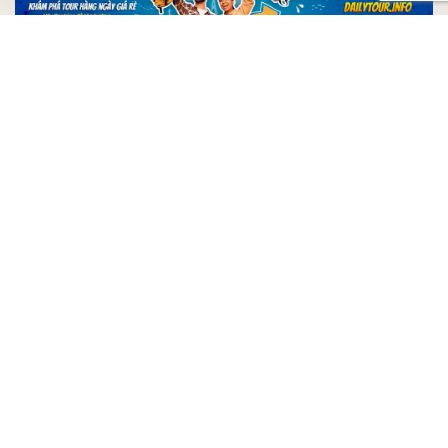
Open
chaty
Xem
Thêm
Chic Chillax – Địa điểm check in cực chill tại Hội An
Roving ChillHouse Hội An
Lúa Cafe – Live Music Hội An
Cà Phê Hoa Lúa Hội An
Cà Phê Lò Gạch Cũ – Hội An
là một trong các quán
cà phê lúa đầu tiên, Lò Gạch Cũ thu hút đông đảo du
khách đến chụp hình ngay từ ngày đầu mở cửa.
Ngay từ trước khi có quán, rất nhiều bạn trẻ đã tìm
đến
Lò Gạch Cũ Duy Xuyên
để thực hiện bộ ảnh với