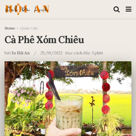
Home
Quán Cafe
Cà Phê Xóm Chiêu
bởi
Iu Hội An
25/10/2022
Đọc cách đây: 3 phút