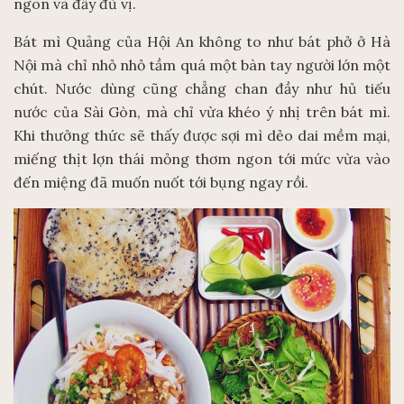
ngon và đầy đủ vị.
Bát mì Quảng của Hội An không to như bát phở ở Hà
Nội mà chỉ nhỏ nhỏ tầm quá một bàn tay người lớn một
chút. Nước dùng cũng chẳng chan đầy như hủ tiếu
nước của Sài Gòn, mà chỉ vừa khéo ý nhị trên bát mì.
Khi thưởng thức sẽ thấy được sợi mì dẻo dai mềm mại,
miếng thịt lợn thái mỏng thơm ngon tới mức vừa vào
đến miệng đã muốn nuốt tới bụng ngay rồi.