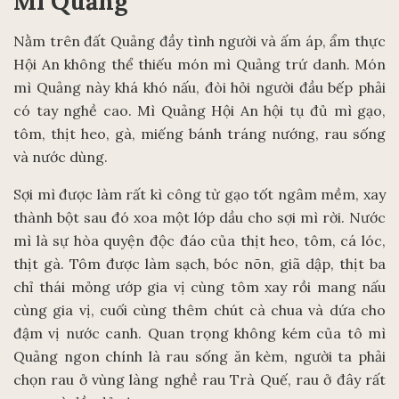
Mì Quảng
Nằm trên đất Quảng đầy tình người và ấm áp, ẩm thực
Hội An không thể thiếu món mì Quảng trứ danh. Món
mì Quảng này khá khó nấu, đòi hỏi người đầu bếp phải
có tay nghề cao. Mì Quảng Hội An hội tụ đủ mì gạo,
tôm, thịt heo, gà, miếng bánh tráng nướng, rau sống
và nước dùng.
Sợi mì được làm rất kì công từ gạo tốt ngâm mềm, xay
thành bột sau đó xoa một lớp dầu cho sợi mì rời. Nước
mì là sự hòa quyện độc đáo của thịt heo, tôm, cá lóc,
thịt gà. Tôm được làm sạch, bóc nõn, giã dập, thịt ba
chỉ thái mỏng ướp gia vị cùng tôm xay rồi mang nấu
cùng gia vị, cuối cùng thêm chút cà chua và dứa cho
đậm vị nước canh. Quan trọng không kém của tô mì
Quảng ngon chính là rau sống ăn kèm, người ta phải
chọn rau ở vùng làng nghề rau Trà Quế, rau ở đây rất