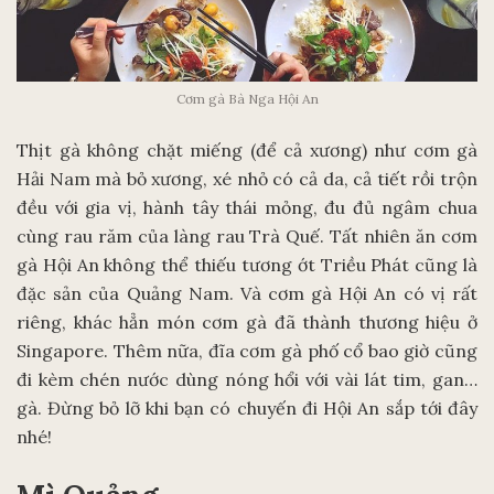
Cơm gà Bà Nga Hội An
Thịt gà không chặt miếng (để cả xương) như cơm gà
Hải Nam mà bỏ xương, xé nhỏ có cả da, cả tiết rồi trộn
đều với gia vị, hành tây thái mỏng, đu đủ ngâm chua
cùng rau răm của làng rau Trà Quế. Tất nhiên ăn cơm
gà Hội An không thể thiếu tương ớt Triều Phát cũng là
đặc sản của Quảng Nam. Và cơm gà Hội An có vị rất
riêng, khác hẳn món cơm gà đã thành thương hiệu ở
Singapore. Thêm nữa, đĩa cơm gà phố cổ bao giờ cũng
đi kèm chén nước dùng nóng hổi với vài lát tim, gan…
gà. Đừng bỏ lỡ khi bạn có chuyến đi Hội An sắp tới đây
nhé!