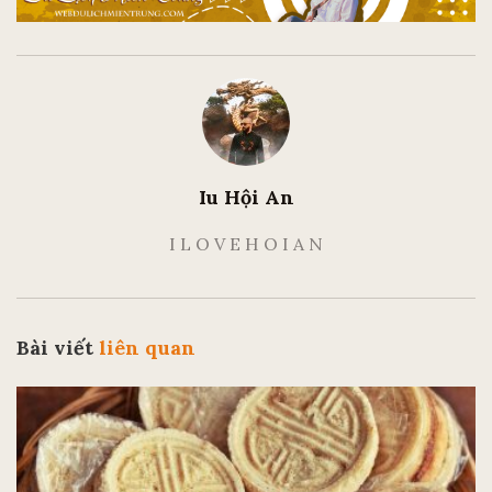
Iu Hội An
I L O V E H O I A N
Bài viết
liên quan