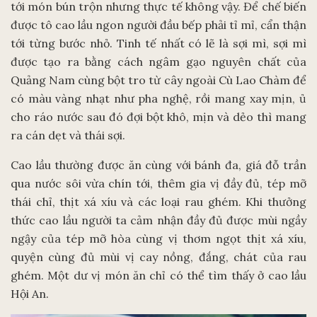
tới món bún trộn nhưng thực tế không vậy. Để chế biến
được tô cao lầu ngon người đầu bếp phải tỉ mỉ, cẩn thận
tới từng bước nhỏ. Tinh tế nhất có lẽ là sợi mì, sợi mì
được tạo ra bằng cách ngâm gạo nguyên chất của
Quảng Nam cùng bột tro từ cây ngoài Cù Lao Chàm để
có màu vàng nhạt như pha nghệ, rồi mang xay mịn, ủ
cho ráo nước sau đó đợi bột khô, mịn và dẻo thì mang
ra cán dẹt và thái sợi.
Cao lầu thường được ăn cùng với bánh đa, giá đỗ trần
qua nước sôi vừa chín tới, thêm gia vị đầy đủ, tép mỡ
thái chỉ, thịt xá xíu và các loại rau ghém. Khi thưởng
thức cao lầu người ta cảm nhận đầy đủ được mùi ngầy
ngậy của tép mỡ hòa cùng vị thơm ngọt thịt xá xíu,
quyện cùng đủ mùi vị cay nồng, đắng, chát của rau
ghém. Một dư vị món ăn chỉ có thể tìm thấy ở cao lầu
Hội An.