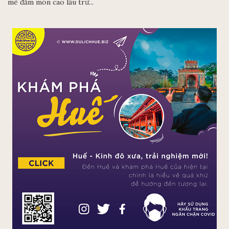
mê đắm món cao lầu trứ...