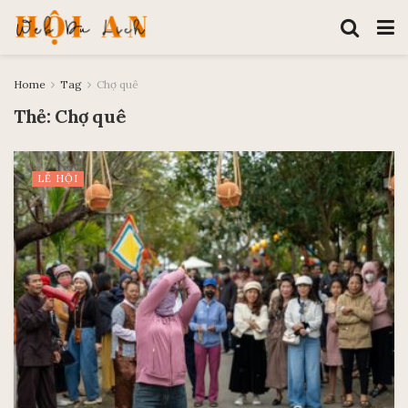
Home
Tag
Chợ quê
Thẻ:
Chợ quê
LỄ HỘI