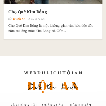
Chợ Quê Kim Bồng
BỞI
IU HỘI AN
07/06/2025
Chợ Quê Kim Bồng là một không gian văn hóa độc đáo
nằm tại làng mộc Kim Bồng, xã Cẩm ...
W E B D U L Ị C H H Ộ I A N
VỀ CHÚNG TÔI
QUẢNG CÁO
ĐIỀU KHOẢN