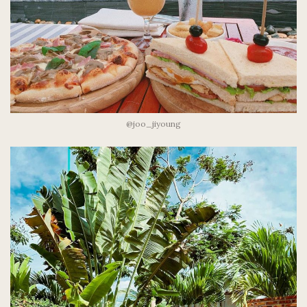
@joo_jiyoung