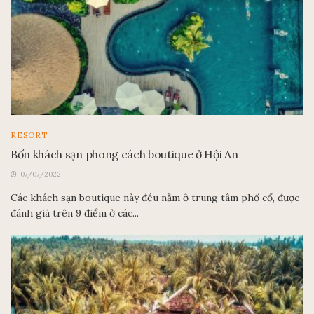
RESORT
Bốn khách sạn phong cách boutique ở Hội An
07/07/2022
Các khách sạn boutique này đều nằm ở trung tâm phố cổ, được
đánh giá trên 9 điểm ở các...