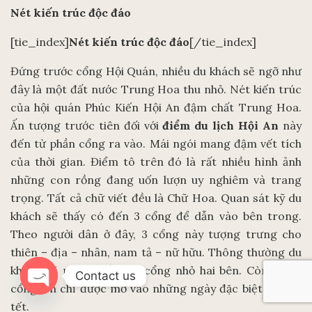
Nét kiến trúc độc đáo
[tie_index]
Nét kiến trúc độc đáo
[/tie_index]
Đứng trước cổng Hội Quán, nhiều du khách sẽ ngỡ như
đây là một đất nước Trung Hoa thu nhỏ. Nét kiến trúc
của hội quán Phúc Kiến Hội An đậm chất Trung Hoa.
Ấn tượng trước tiên đối với
điểm du lịch Hội An
này
đến từ phần cổng ra vào. Mái ngói mang đậm vết tích
của thời gian. Điểm tô trên đó là rất nhiều hình ảnh
những con rồng đang uốn lượn uy nghiêm và trang
trọng. Tất cả chữ viết đều là Chữ Hoa. Quan sát kỹ du
khách sẽ thấy có đến 3 cổng để dẫn vào bên trong.
Theo người dân ở đây, 3 cổng này tượng trưng cho
thiên – địa – nhân, nam tả – nữ hữu. Thông thường du
khách sẽ ra vào bằng 2 cổng nhỏ hai bên. Còn riêng
Contact us
cổng lớn chỉ được mở vào những ngày đặc biệt như lễ,
Open
tết.