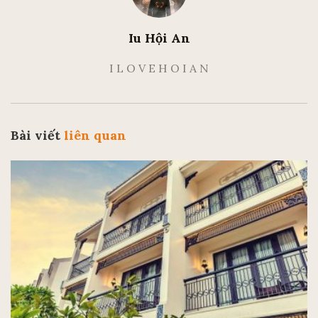
Iu Hội An
I L O V E H O I A N
Bài viết
liên quan