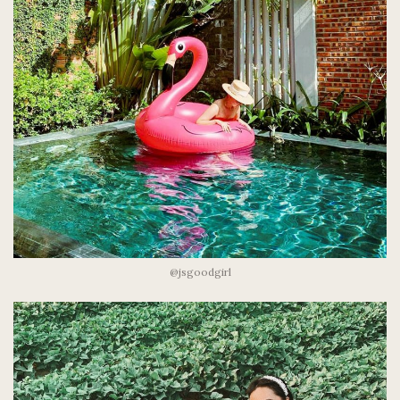
@jsgoodgirl