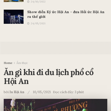
24/10/2022
Show diễn Ký ức Hội An – đưa Hồi ức Hội An
ra thế giới
24/05/2021
Home
Ẩm thực
Ăn gì khi đi du lịch phổ cổ
Hội An
bởi
Iu Hội An
10/05/2021
Đọc cách đây: 3 phút