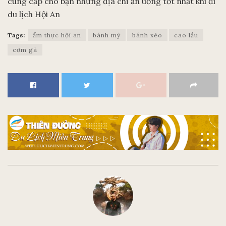
cung cấp cho bạn những địa chỉ ăn uống tốt nhất khi đi
du lịch Hội An
Tags:
ẩm thực hội an
bánh mỳ
bánh xèo
cao lầu
cơm gà