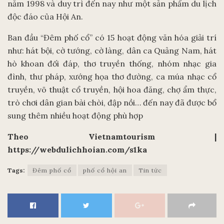
năm 1998 và duy trì đến nay như một sản phẩm du lịch
độc đáo của Hội An.
Ban đầu “Đêm phố cổ” có 15 hoạt động văn hóa giải trí
như: hát bội, cờ tướng, cờ làng, dân ca Quảng Nam, hát
hò khoan đối đáp, thơ truyền thống, nhóm nhạc gia
đình, thư pháp, xướng họa thơ đường, ca múa nhạc cổ
truyền, võ thuật cổ truyền, hội hoa đăng, chợ ẩm thực,
trò chơi dân gian bài chòi, đập nồi… đến nay đã được bổ
sung thêm nhiều hoạt động phù hợp
Theo Vietnamtourism |
https://webdulichhoian.com/s1ka
Tags:
Đêm phố cổ
phố cổ hội an
Tin tức