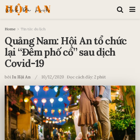
Home
Tin tức du lịch
Quảng Nam: Hội An tổ chức
lại “Đêm phố cổ” sau dịch
Covid-19
bởi
Iu Hội An
10/12/2020
Đọc cách đây: 2 phút