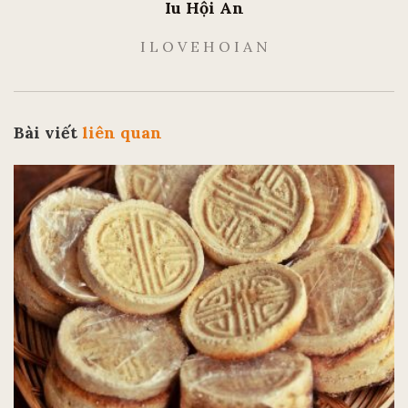
Iu Hội An
I L O V E H O I A N
Bài viết
liên quan