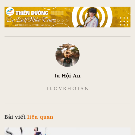
Iu Hội An
I L O V E H O I A N
Bài viết
liên quan