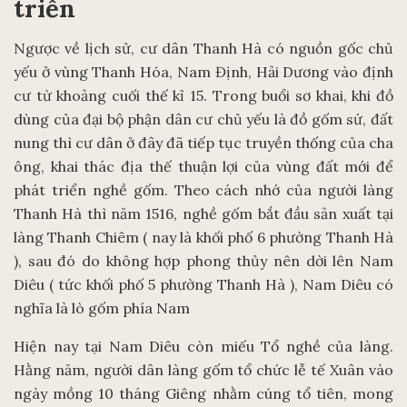
triển
Ngược về lịch sử, cư dân Thanh Hà có nguồn gốc chủ
yếu ở vùng Thanh Hóa, Nam Định, Hải Dương vào định
cư từ khoảng cuối thế kỉ 15. Trong buổi sơ khai, khi đồ
dùng của đại bộ phận dân cư chủ yếu là đồ gốm sứ, đất
nung thì cư dân ở đây đã tiếp tục truyền thống của cha
ông, khai thác địa thế thuận lợi của vùng đất mới để
phát triển nghề gốm. Theo cách nhớ của người làng
Thanh Hà thì năm 1516, nghề gốm bắt đầu sản xuất tại
làng Thanh Chiêm ( nay là khối phố 6 phường Thanh Hà
), sau đó do không hợp phong thủy nên dời lên Nam
Diêu ( tức khối phố 5 phường Thanh Hà ), Nam Diêu có
nghĩa là lò gốm phía Nam
Hiện nay tại Nam Diêu còn miếu Tổ nghề của làng.
Hằng năm, người dân làng gốm tổ chức lễ tế Xuân vào
ngày mồng 10 tháng Giêng nhằm cúng tổ tiên, mong