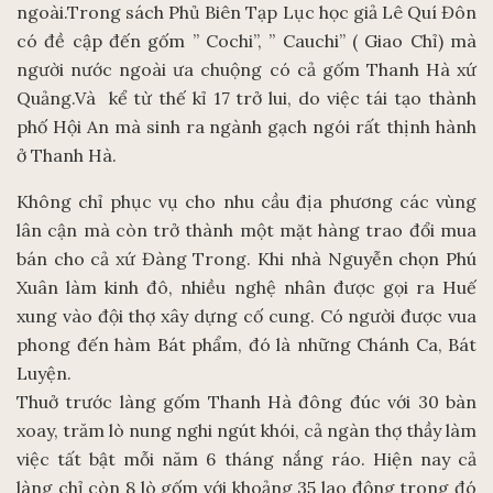
ngoài.Trong sách Phủ Biên Tạp Lục học giả Lê Quí Đôn
có đề cập đến gốm ” Cochi”, ” Cauchi” ( Giao Chỉ) mà
người nước ngoài ưa chuộng có cả gốm Thanh Hà xứ
Quảng.Và kể từ thế kỉ 17 trở lui, do việc tái tạo thành
phố Hội An mà sinh ra ngành gạch ngói rất thịnh hành
ở Thanh Hà.
Không chỉ phục vụ cho nhu cầu địa phương các vùng
lân cận mà còn trở thành một mặt hàng trao đổi mua
bán cho cả xứ Đàng Trong. Khi nhà Nguyễn chọn Phú
Xuân làm kinh đô, nhiều nghệ nhân được gọi ra Huế
xung vào đội thợ xây dựng cố cung. Có người được vua
phong đến hàm Bát phẩm, đó là những Chánh Ca, Bát
Luyện.
Thuở trước làng gốm Thanh Hà đông đúc với 30 bàn
xoay, trăm lò nung nghi ngút khói, cả ngàn thợ thầy làm
việc tất bật mỗi năm 6 tháng nắng ráo. Hiện nay cả
làng chỉ còn 8 lò gốm với khoảng 35 lao động trong đó