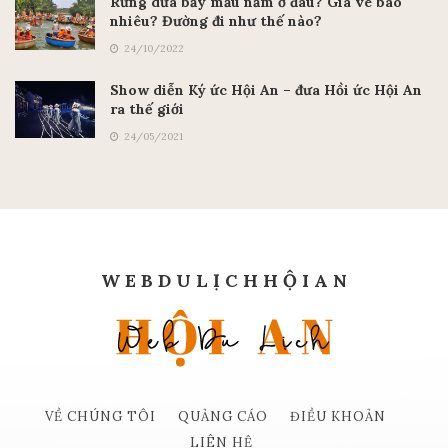
05/10/2020
Rừng dừa bảy mẫu nằm ở đâu? Giá vé bao
nhiêu? Đường đi như thế nào?
24/10/2022
Show diễn Ký ức Hội An – đưa Hồi ức Hội An
ra thế giới
24/05/2021
W E B D U L Ị C H H Ộ I A N