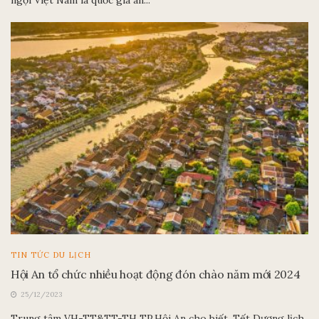
Vừa qua, chuyên trang du lịch Travel Off Path của Mỹ đã ca
ngợi Việt Nam là quốc gia an...
TIN TỨC DU LỊCH
Hội An tổ chức nhiều hoạt động đón chào năm mới 2024