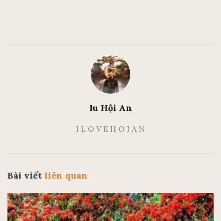
Iu Hội An
I L O V E H O I A N
Bài viết
liên quan