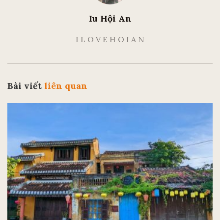
Iu Hội An
I L O V E H O I A N
Bài viết
liên quan