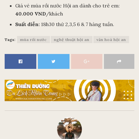
Giá vé múa rồi nước Hội an dành cho trẻ em:
40.000 VND
/khách
Suất diễn:
18h30 thứ 2,3,5 6 & 7 hàng tuần.
Tags:
múa rối nước
nghệ thuật hội an
văn hoá hội an