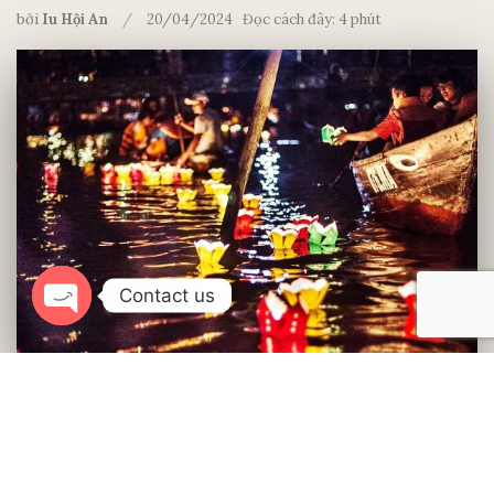
bởi
Iu Hội An
20/04/2024
Đọc cách đây: 4 phút
Contact us
Open
chaty
Giá vé tham quan khu phố cổ Hội An vẫn giữ nguyên
mức 80.000 đồng/vé đối với khách trong nước và