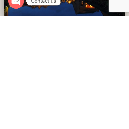
Contact us
Open
chaty
Phố cổ Hội An
Xem
Thêm
Các lễ hội, sự kiện Văn hóa – Du lịch tại Hội An năm
2024
Travel Off Path đề xuất Hội An là nơi nhất định phải
đến thăm
Hội An tổ chức nhiều hoạt động đón chào năm mới
2024
Hội An và TP.HCM là hai thành phố được yêu thích
nhất châu Á năm 2023