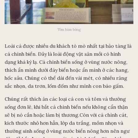
Tôm hùm bông
Loài cá được nhiều du khách tò mò nhất tại bảo tàng là
cá chình biển. Đây là loài động vật săn mồi có hình
dạng khá kỳ lạ. Cá chình biển sống ở vùng nước nông,
thích ẩn mình dưới đáy biển hoặc ẩn mình ở các hang,
hốc sâu. Chúng có thể dài đến vài mét, có nhiều răng
sắc nhọn, da trơn, lốm đốm như mình con báo gấm.
Chúng rất thích ăn các loại cá con và tôm và thường
sống đơn lẻ, khi bắt cá chình biển nếu không cẩn thận
sẽ bị nó cắn hoặc làm bị thương.Còn với cá chình cát,
kích thước nhỏ hơn hẳn, lớp da trắng, mồm nhọn và
thường sinh sống ở vùng nước biển nông hơn nên ngư