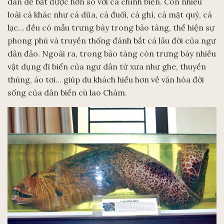
dân dễ bắt được hơn so với cá chình biển. Còn nhiều
loài cá khác như cá dũa, cá đuối, cá ghì, cá mặt quỷ, cá
lạc… đều có mẫu trưng bày trong bảo tàng, thể hiện sự
phong phú và truyền thống đánh bắt cá lâu đời của ngư
dân đảo. Ngoài ra, trong bảo tàng còn trưng bày nhiều
vật dụng đi biển của ngư dân từ xưa như ghe, thuyền
thúng, áo tơi… giúp du khách hiểu hơn về văn hóa đời
sống của dân biển cù lao Chàm.