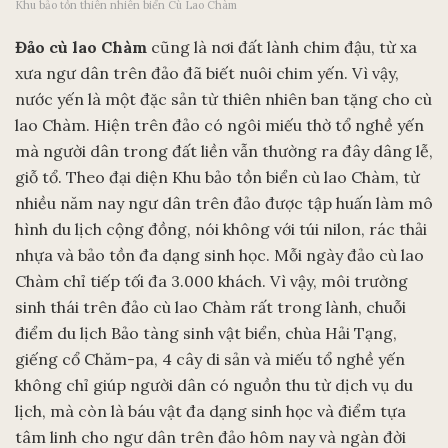
Khu bảo tồn thiên nhiên biển Cù Lao Chàm
Đảo cù lao Chàm
cũng là nơi đất lành chim đậu, từ xa
xưa ngư dân trên đảo đã biết nuôi chim yến. Vì vậy,
nước yến là một đặc sản từ thiên nhiên ban tặng cho cù
lao Chàm. Hiện trên đảo có ngôi miếu thờ tổ nghề yến
mà người dân trong đất liền vẫn thường ra đây dâng lễ,
giỗ tổ. Theo đại diện Khu bảo tồn biển cù lao Chàm, từ
nhiều năm nay ngư dân trên đảo được tập huấn làm mô
hình du lịch cộng đồng, nói không với túi nilon, rác thải
nhựa và bảo tồn đa dạng sinh học. Mỗi ngày đảo cù lao
Chàm chỉ tiếp tối đa 3.000 khách. Vì vậy, môi trường
sinh thái trên đảo cù lao Chàm rất trong lành, chuỗi
điểm du lịch Bảo tàng sinh vật biển, chùa Hải Tạng,
giếng cổ Chăm-pa, 4 cây di sản và miếu tổ nghề yến
không chỉ giúp người dân có nguồn thu từ dịch vụ du
lịch, mà còn là báu vật đa dạng sinh học và điểm tựa
tâm linh cho ngư dân trên đảo hôm nay và ngàn đời