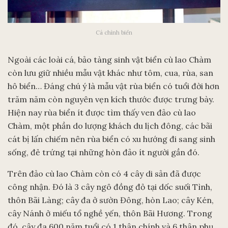
Cá chình biển
Ngoài các loài cá, bảo tàng sinh vật biển cù lao Chàm
còn lưu giữ nhiều mẫu vật khác như tôm, cua, rùa, san
hô biển… Đáng chú ý là mẫu vật rùa biển có tuổi đời hơn
trăm năm còn nguyên vẹn kích thước được trưng bày.
Hiện nay rùa biển ít được tìm thấy ven đảo cù lao
Chàm, một phần do lượng khách du lịch đông, các bãi
cát bị lấn chiếm nên rùa biển có xu hướng đi sang sinh
sống, đẻ trứng tại những hòn đảo ít người gần đó.
Trên đảo cù lao Chàm còn có 4 cây di sản đã được
công nhận. Đó là 3 cây ngô đồng đỏ tại dốc suối Tình,
thôn Bãi Làng; cây đa ở sườn Đông, hòn Lao; cây Kén,
cây Nánh ở miếu tổ nghề yến, thôn Bãi Hương. Trong
đó, cây đa 600 năm tuổi có 1 thân chính và 6 thân phụ