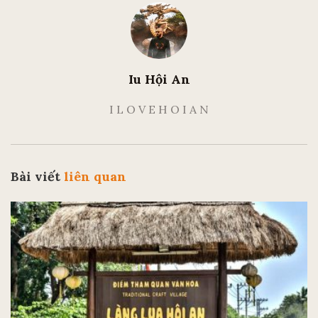
Iu Hội An
I L O V E H O I A N
Bài viết
liên quan