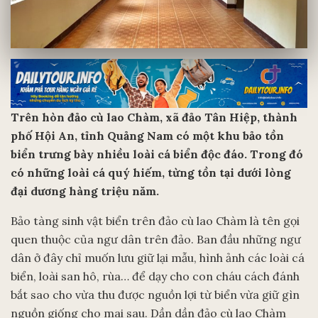
Trên hòn đảo cù lao Chàm, xã đảo Tân Hiệp, thành
phố Hội An, tỉnh Quảng Nam có một khu bảo tồn
biển trưng bày nhiều loài cá biển độc đáo. Trong đó
có những loài cá quý hiếm, từng tồn tại dưới lòng
đại dương hàng triệu năm.
Bảo tàng sinh vật biển trên đảo cù lao Chàm là tên gọi
quen thuộc của ngư dân trên đảo. Ban đầu những ngư
dân ở đây chỉ muốn lưu giữ lại mẫu, hình ảnh các loài cá
biển, loài san hô, rùa… để dạy cho con cháu cách đánh
bắt sao cho vừa thu được nguồn lợi từ biển vừa giữ gìn
nguồn giống cho mai sau. Dần dần đảo cù lao Chàm