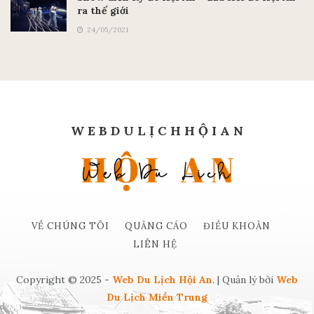
ra thế giới
24/05/2021
W E B D U L Ị C H H Ộ I A N
VỀ CHÚNG TÔI
QUẢNG CÁO
ĐIỀU KHOẢN
LIÊN HỆ
Copyright © 2025 -
Web Du Lịch Hội An
. | Quản lý bởi
Web
Du Lịch Miền Trung