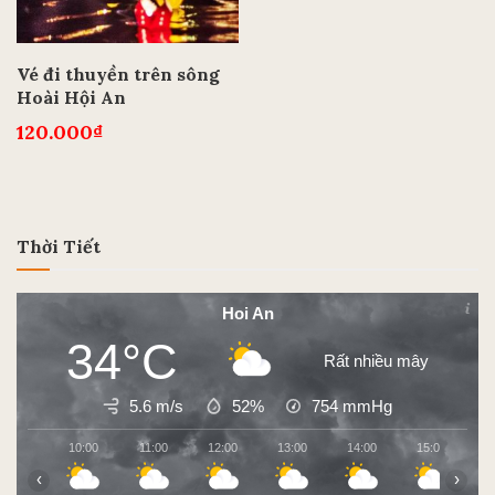
Vé đi thuyền trên sông
Hoài Hội An
120.000
₫
Thời Tiết
Hoi An
34°C
Rất nhiều mây
5.6 m/s
52%
754
mmHg
10:00
11:00
12:00
13:00
14:00
15:00
1
‹
›