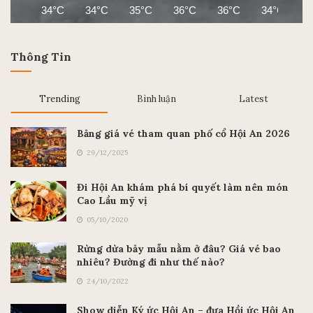
34°C
34°C
35°C
36°C
36°C
34°C
3
Thông Tin
Trending
Bình luận
Latest
Bảng giá vé tham quan phố cổ Hội An 2026
29/12/2025
Đi Hội An khám phá bí quyết làm nên món
Cao Lầu mỹ vị
05/10/2020
Rừng dừa bảy mẫu nằm ở đâu? Giá vé bao
nhiêu? Đường đi như thế nào?
24/10/2022
Show diễn Ký ức Hội An – đưa Hồi ức Hội An