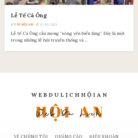
Lễ Tế Cá Ông
BỞI
IU HỘI AN
12/10/2021
Lễ tế Cá Ông cầu mong “sóng yên biển lặng”. Đây là một
trong những lễ hội truyền thống và ...
W E B D U L Ị C H H Ộ I A N
VỀ CHÚNG TÔI
QUẢNG CÁO
ĐIỀU KHOẢN