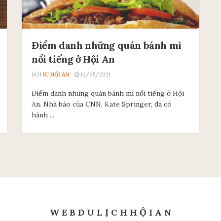
Điểm danh những quán bánh mì
nổi tiếng ở Hội An
BỞI
IU HỘI AN
10/05/2021
Điểm danh những quán bánh mì nổi tiếng ở Hội
An. Nhà báo của CNN, Kate Springer, đã có
hành ...
W E B D U L Ị C H H Ộ I A N