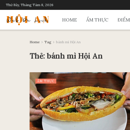
Thứ Bảy, Tháng Tám 8, 2026
HOME
ẨM THỰC
ĐIỂM
Home
Tag
bánh mì Hội An
Thẻ:
bánh mì Hội An
ẨM THỰC