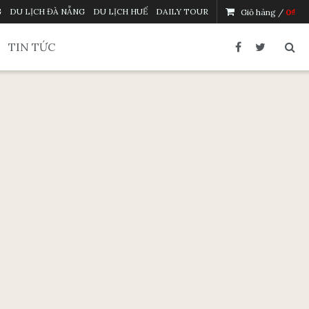
G
DU LỊCH ĐÀ NẴNG
DU LỊCH HUẾ
DAILY TOUR
Giỏ hàng /
0
₫
TIN TỨC