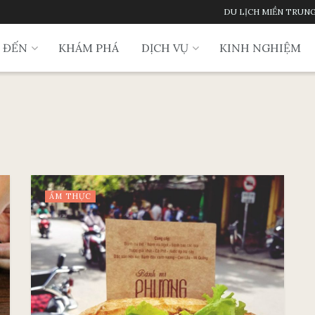
DU LỊCH MIỀN TRUN
 ĐẾN
KHÁM PHÁ
DỊCH VỤ
KINH NGHIỆM
ẨM THỰC