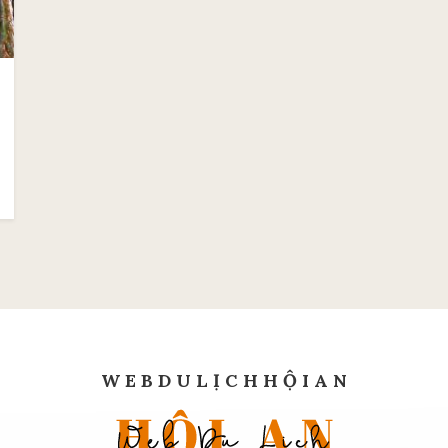
W E B D U L Ị C H H Ộ I A N