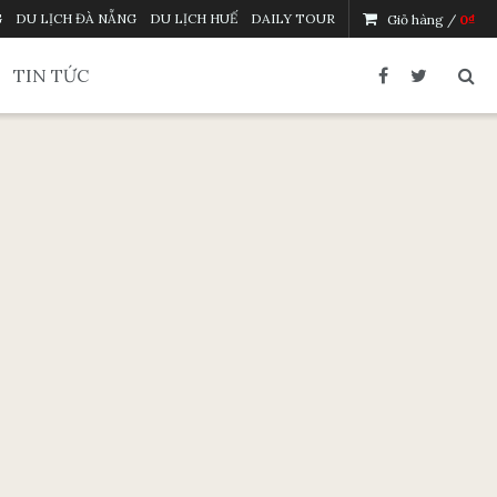
G
DU LỊCH ĐÀ NẴNG
DU LỊCH HUẾ
DAILY TOUR
Giỏ hàng /
0
₫
TIN TỨC