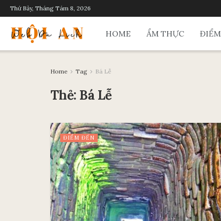
Thứ Bảy, Tháng Tám 8, 2026
HOME
ẨM THỰC
ĐIỂM
Home
Tag
Bá Lễ
Thẻ:
Bá Lễ
ĐIỂM ĐẾN