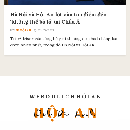
Hà Nội và Hội An lọt vào top điểm đến
‘không thể bỏ lỡ’ tại Châu Á
BỞI
IU HỘI AN
27/05/2021
TripAdvisor vừa công bố giải thưởng do khách hàng lựa
chọn nhiều nhất, trong đó Hà Nội và Hội An ...
W E B D U L Ị C H H Ộ I A N