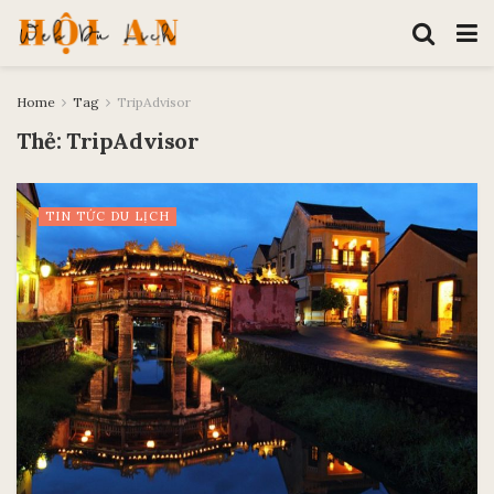
Home
Tag
TripAdvisor
Thẻ:
TripAdvisor
TIN TỨC DU LỊCH