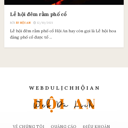
Lễ hội đêm rằm phố cổ
BỞI
IU HỘI AN
12/10/2021
Lễ hội đêm rằm phố cổ Hội An hay còn gọi là Lễ hội hoa
đăng phố cổ được tổ ...
W E B D U L Ị C H H Ộ I A N
VỀ CHÚNG TÔI
QUẢNG CÁO
ĐIỀU KHOẢN