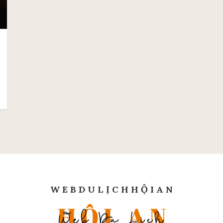
W E B D U L Ị C H H Ộ I A N