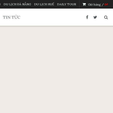
G
DU LỊCH ĐÀ NẴNG
DU LỊCH HUẾ
DAILY TOUR
Giỏ hàng /
0
₫
TIN TỨC