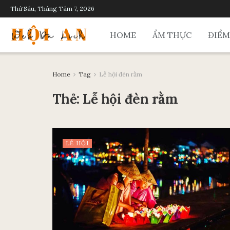
Thứ Sáu, Tháng Tám 7, 2026
HOME
ẨM THỰC
ĐIỂM
Home
Tag
Lễ hội đèn rằm
Thẻ:
Lễ hội đèn rằm
LỄ HỘI