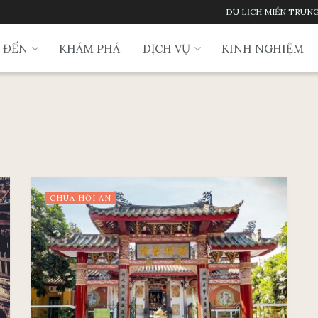
DU LỊCH MIỀN TRUN
 ĐẾN
KHÁM PHÁ
DỊCH VỤ
KINH NGHIỆM
CHÙA HỘI AN