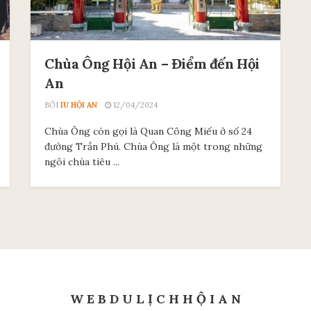
Chùa Ông Hội An – Điểm đến Hội
An
BỞI
IU HỘI AN
12/04/2024
Chùa Ông còn gọi là Quan Công Miếu ở số 24
đường Trần Phú. Chùa Ông là một trong những
ngôi chùa tiêu ...
W E B D U L Ị C H H Ộ I A N