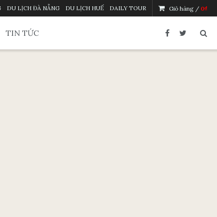
G
DU LỊCH ĐÀ NẴNG
DU LỊCH HUẾ
DAILY TOUR
Giỏ hàng /
0
₫
TIN TỨC