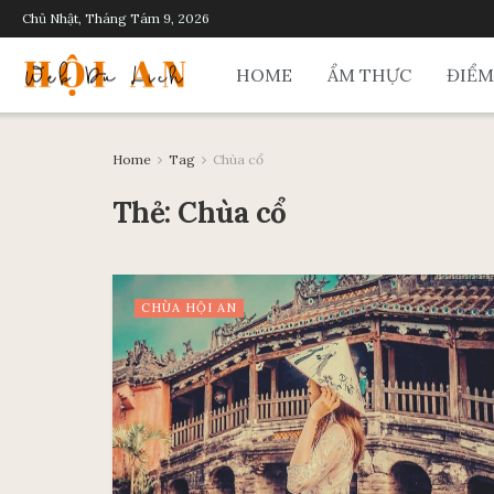
Chủ Nhật, Tháng Tám 9, 2026
HOME
ẨM THỰC
ĐIỂM
Home
Tag
Chùa cổ
Thẻ:
Chùa cổ
CHÙA HỘI AN