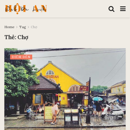
Home
Tag
Chợ
Thẻ:
Chợ
ĐIỂM ĐẾN