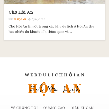
Chợ Hội An
BỞI
IU HỘI AN
17/01/2020
Chợ Hội An là một trong các khu du lịch ở Hội An thu
hút nhiều du khách đến thăm quan và ...
W E B D U L Ị C H H Ộ I A N
VỀ CHÚNG TÔI
QUẢNG CÁO
ĐIỀU KHOẢN