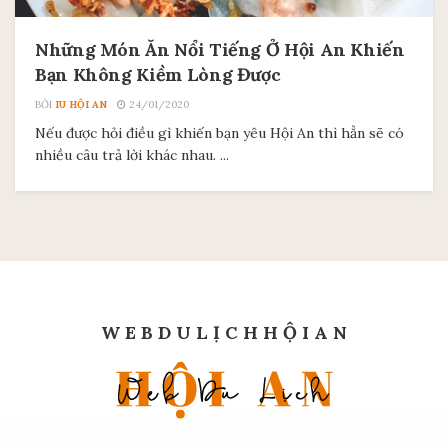
Những Món Ăn Nổi Tiếng Ở Hội An Khiến
Bạn Không Kiềm Lòng Được
BỞI
IU HỘI AN
24/01/2020
Nếu được hỏi điều gì khiến bạn yêu Hội An thì hẳn sẽ có
nhiều câu trả lời khác nhau. ...
W E B D U L Ị C H H Ộ I A N