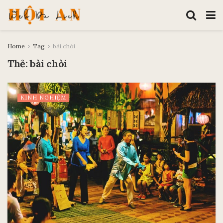
Home
Tag
bài chòi
Thẻ:
bài chòi
KINH NGHIỆM